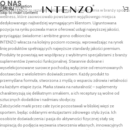
O NAS
Skip to navigation
MENU
Marka
INTENZO
to rezultat wieloletniego doświadczenia w branży sport &
Skip to main content
wellness, które zaowocowało powstaniem wyjątkowego miejsca
dedykowanego najbardziej wymagającym klientom. Ugruntowana
pozycja na rynku pozwala marce oferować usługi najwyższej jakości,
przyciągając świadome i ambitne grono odbiorców.
INTENZO wkracza na kolejny poziom rozwoju, wprowadzając na rynek
linię produktów spełniających najwyższe standardy jakości premium.
Produkty te powstają we współpracy z wybitnymi specjalistami z branży
suplementów żywności funkcjonalnej. Starannie dobrane i
wyselekcjonowane surowce pochodzą wyłącznie od renomowanych
dostawców z wieloletnim doświadczeniem. Każdy produkt to
przemyślana formuła, stworzona z myślą o wsparciu zdrowia i witalności
na każdym etapie życia. Marka stawia na naturalność – suplementy
charakteryzują się delikatnym smakiem, a ich receptury są wolne od
sztucznych dodatków i nadmiaru słodyczy.
Założyciele marki przez całe życie pozostawali w bliskiej więzi ze
sportem, będąc oddanymi entuzjastami zdrowego stylu życia. Ich
osobiste doświadczenia i pasja do aktywności fizycznej stały się
inspiracją do podjęcia wyzwania stworzenia własnych, innowacyjnych