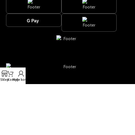
POPRZEZ
Sklep
Koszyk
Moje konto
Znaki towarowe INTENZO® oraz INTENZOPRO® są zarejestrowane i
objęte ochroną prawną.
Wszelkie prawa do ich używania, kopiowania lub reprodukcji bez
uprzedniej zgody właściciela są zastrzeżone.
2025 INTENZO & INTENZO PRO. All rights reserved.