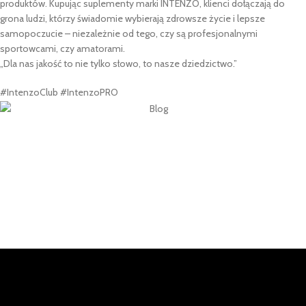
produktów. Kupując suplementy marki INTENZO, klienci dołączają do
grona ludzi, którzy świadomie wybierają zdrowsze życie i lepsze
samopoczucie – niezależnie od tego, czy są profesjonalnymi
sportowcami, czy amatorami.
„Dla nas jakość to nie tylko słowo, to nasze dziedzictwo.”
#IntenzoClub #IntenzoPRO