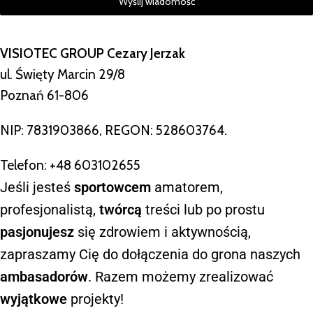
Wyślij wiadomość
VISIOTEC GROUP Cezary Jerzak
ul. Święty Marcin 29/8
Poznań 61-806
NIP: 7831903866, REGON: 528603764.
Telefon: +48 603102655
Jeśli jesteś
sportowcem
amatorem,
profesjonalistą,
twórcą
treści lub po prostu
pasjonujesz
się zdrowiem i aktywnością,
zapraszamy Cię do dołączenia do grona naszych
ambasadorów
. Razem możemy zrealizować
wyjątkowe
projekty!