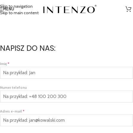
Skip to navigation
MENU
Skip to main content
NAPISZ DO NAS:
Imię
*
Numer telefonu
Adres e-mail
*