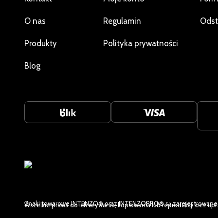
O nas
Regulamin
Odst
Produkty
Polityka prywatności
Blog
Znaki towarowe INTENZO® oraz INTENZOPRO® są zarejestrowane i
Wszelkie prawa do ich używania, kopiowania lub reprodukcji bez upr