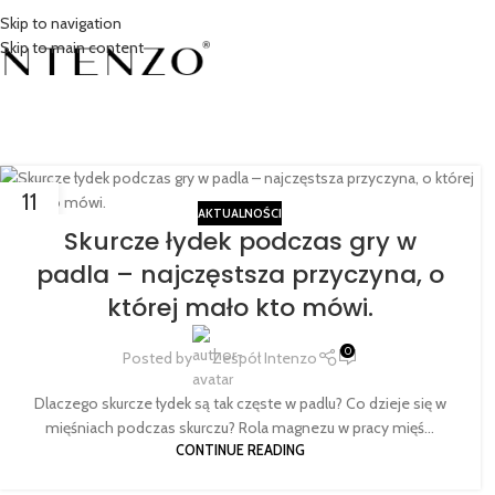
Skip to navigation
Skip to main content
11
AKTUALNOŚCI
LUT
Skurcze łydek podczas gry w
padla – najczęstsza przyczyna, o
której mało kto mówi.
0
Posted by
Zespół Intenzo
Dlaczego skurcze łydek są tak częste w padlu? Co dzieje się w
mięśniach podczas skurczu? Rola magnezu w pracy mięś...
CONTINUE READING