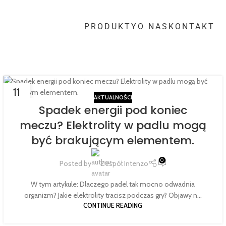
PRODUKTY
O NAS
KONTAKT
11
AKTUALNOŚCI
LUT
Spadek energii pod koniec
meczu? Elektrolity w padlu mogą
być brakującym elementem.
0
Posted by
Zespół Intenzo
W tym artykule: Dlaczego padel tak mocno odwadnia
organizm? Jakie elektrolity tracisz podczas gry? Objawy n...
CONTINUE READING