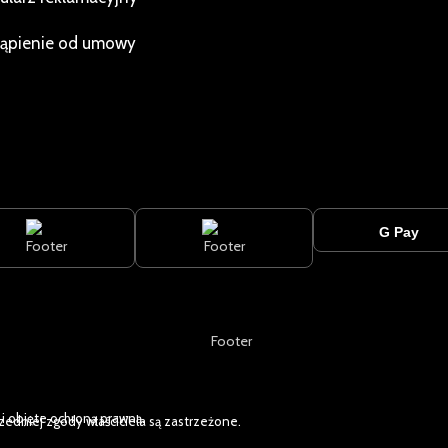
ąpienie od umowy
 objęte ochroną prawną.
zedniej zgody właściciela są zastrzeżone.