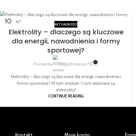
10
AKTUALNOŚCI
LUT
Elektrolity – dlaczego są kluczowe
dla energii, nawodnienia i formy
sportowej?
0
Posted by
Zespół Intenzo
Elektrolity – dlaczego są kluczowe dla energii, nawodnienia i
formy sportowej? W tym artykule: Czym właściwie są
elektrolity?
CONTINUE READING
Kontakt
Moje konto
Form